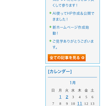
くして参ります！
AI使ってHP作成＆公開で
きました！
新ホームページ作成始
動！
ご見学ありがとうございま
す。
[カレンダー]
1月
日
月
火
水
木
金
土
1
2
3
4
5
6
7
8
9
10
11
12
13