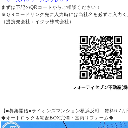
リースバック パンフレット
まずは下記のQRコードからご相談ください！
※ＱＲコードリンク先に入力時には当社名を必ずご入力く
（提携先会社：イクラ株式会社）
【■募集開始■ライオンズマンション横浜反町 賃料6.7万円
◆オートロック＆宅配BOX完備・室内リフォーム◆