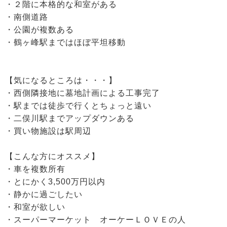
・２階に本格的な和室がある
・南側道路
・公園が複数ある
・鶴ヶ峰駅まではほぼ平坦移動
【気になるところは・・・】
・西側隣接地に墓地計画による工事完了
・駅までは徒歩で行くとちょっと遠い
・二俣川駅までアップダウンある
・買い物施設は駅周辺
【こんな方にオススメ】
・車を複数所有
・とにかく3,500万円以内
・静かに過ごしたい
・和室が欲しい
・スーパーマーケット オーケーＬＯＶＥの人