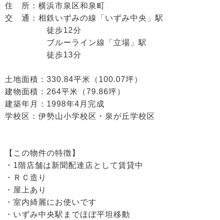
住 所：横浜市泉区和泉町
交 通：相鉄いずみの線「いずみ中央」駅
徒歩12分
ブルーライン線「立場」駅
徒歩13分
土地面積：330.84平米（100.07坪）
建物面積：264平米（79.86坪）
建築年月：1998年4月完成
学校区：伊勢山小学校区・泉が丘学校区
【この物件の特徴】
・1階店舗は新聞配達店として賃貸中
・ＲＣ造り
・屋上あり
・室内綺麗にお使いです
・いずみ中央駅までほぼ平坦移動