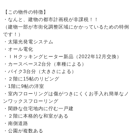
【この物件の特徴】
・なんと、建物の都市計画税が非課税！！
（建物一部が市街化調整区域にかかっているための特例
です！）
・太陽光発電システム
・オール電化
・ＩＨクッキングヒーター新品（2022年12月交換）
・カースペース2台分（車種による）
・バイク3台分（大きさによる）
・２階に15帖のリビング
・1階に9帖の洋室
・室内フローリングは傷がつきにくくお手入れ簡単なノ
ンワックスフローリング
・閑静な住宅地内に佇む一戸建
・２階に本格的な和室がある
・南側道路
・公園が複数ある