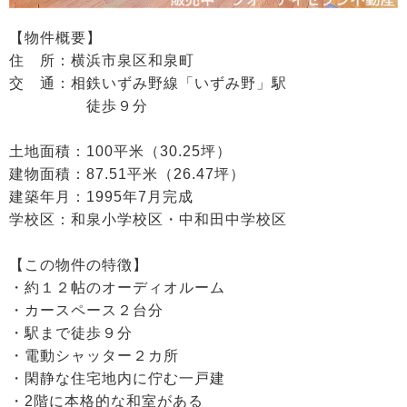
【物件概要】
住 所：横浜市泉区和泉町
交 通：相鉄いずみ野線「いずみ野」駅
徒歩９分
土地面積：100平米（30.25坪）
建物面積：87.51平米（26.47坪）
建築年月：1995年7月完成
学校区：和泉小学校区・中和田中学校区
【この物件の特徴】
・約１２帖のオーディオルーム
・カースペース２台分
・駅まで徒歩９分
・電動シャッター２カ所
・閑静な住宅地内に佇む一戸建
・2階に本格的な和室がある