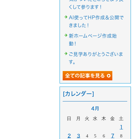
くして参ります！
AI使ってHP作成＆公開で
きました！
新ホームページ作成始
動！
ご見学ありがとうございま
す。
[カレンダー]
4月
日
月
火
水
木
金
土
1
2
3
4
5
6
7
8