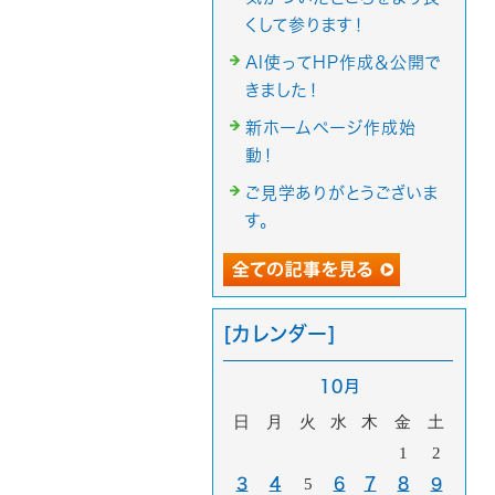
くして参ります！
AI使ってHP作成＆公開で
きました！
新ホームページ作成始
動！
ご見学ありがとうございま
す。
[カレンダー]
10月
日
月
火
水
木
金
土
1
2
3
4
5
6
7
8
9