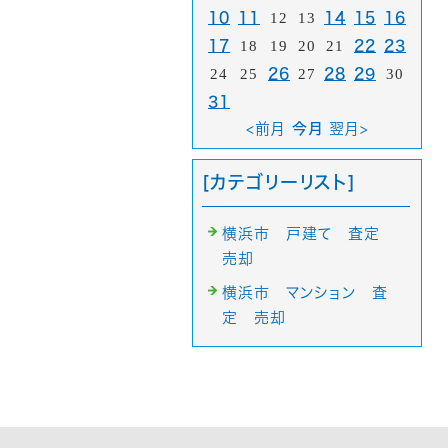
10
11
12
13
14
15
16
17
18
19
20
21
22
23
24
25
26
27
28
29
30
31
<前月
今月
翌月>
[カテゴリーリスト]
横浜市 戸建て 査定
売却
横浜市 マンション 査
定 売却