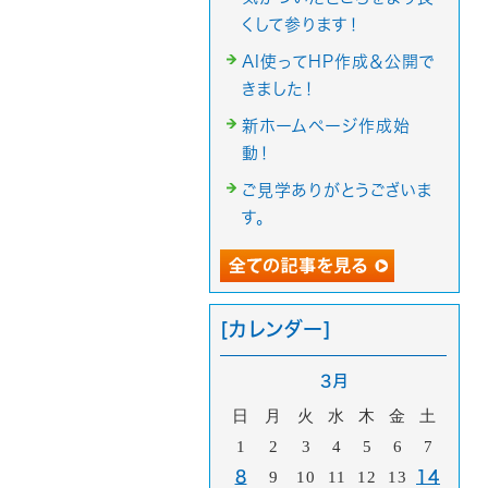
くして参ります！
AI使ってHP作成＆公開で
きました！
新ホームページ作成始
動！
ご見学ありがとうございま
す。
[カレンダー]
3月
日
月
火
水
木
金
土
1
2
3
4
5
6
7
8
9
10
11
12
13
14