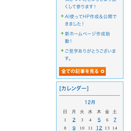
くして参ります！
AI使ってHP作成＆公開で
きました！
新ホームページ作成始
動！
ご見学ありがとうございま
す。
[カレンダー]
12月
日
月
火
水
木
金
土
1
2
3
4
5
6
7
8
9
10
11
12
13
14